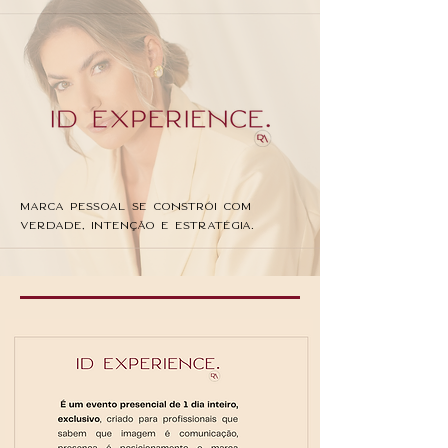
MARCA PESSOAL SE CONSTRÓI com
verdade, intenÇÃo e estratÉgia.